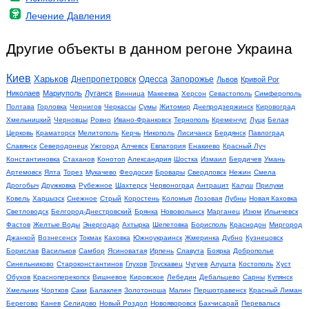
Лечение Давления
Другие объекты в данном регоне Украина
Киев
Харьков
Днепропетровск
Одесса
Запорожье
Львов
Кривой Рог
Николаев
Мариуполь
Луганск
Винница
Макеевка
Херсон
Севастополь
Симферополь
Полтава
Горловка
Чернигов
Черкассы
Сумы
Житомир
Днепродзержинск
Кировоград
Хмельницкий
Черновцы
Ровно
Ивано-Франковск
Тернополь
Кременчуг
Луцк
Белая
Церковь
Краматорск
Мелитополь
Керчь
Никополь
Лисичанск
Бердянск
Павлоград
Славянск
Северодонецк
Ужгород
Алчевск
Евпатория
Енакиево
Красный Луч
Константиновка
Стаханов
Конотоп
Александрия
Шостка
Измаил
Бердичев
Умань
Артемовск
Ялта
Торез
Мукачево
Феодосия
Бровары
Свердловск
Нежин
Смела
Дрогобыч
Дружковка
Рубежное
Шахтерск
Червоноград
Антрацит
Калуш
Прилуки
Ковель
Харцызск
Снежное
Стрый
Коростень
Коломыя
Лозовая
Лубны
Новая Каховка
Светловодск
Белгород-Днестровский
Брянка
Нововолынск
Марганец
Изюм
Ильичевск
Фастов
Желтые Воды
Энергодар
Ахтырка
Шепетовка
Борисполь
Краснодон
Миргород
Джанкой
Вознесенск
Токмак
Каховка
Южноукраинск
Жмеринка
Дубно
Кузнецовск
Борислав
Васильков
Самбор
Ясиноватая
Ирпень
Славута
Боярка
Доброполье
Синельниково
Староконстантинов
Глухов
Трускавец
Чугуев
Алушта
Костополь
Хуст
Обухов
Красноперекопск
Вишневое
Кировское
Лебедин
Дебальцево
Сарны
Купянск
Хмельник
Чортков
Саки
Балаклея
Золотоноша
Малин
Першотравенск
Красный Лиман
Берегово
Канев
Селидово
Новый Роздол
Новояворовск
Бахчисарай
Перевальск