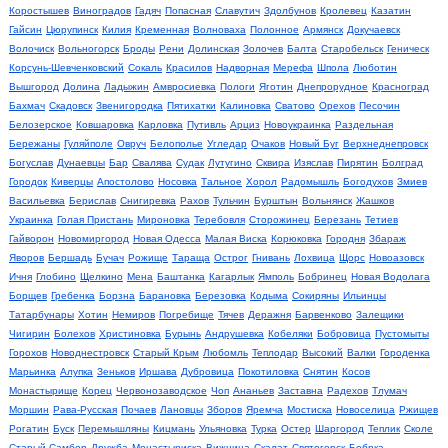
Коростышев
Виноградов
Гадяч
Попасная
Славутич
Здолбунов
Кролевец
Казатин
Гайсин
Цюрупинск
Килия
Кременная
Волноваха
Полонное
Армянск
Докучаевск
Волочиск
Вольногорск
Броды
Рени
Долинская
Золочев
Балта
Старобельск
Геническ
Корсунь-Шевченковский
Сокаль
Красилов
Надворная
Мерефа
Шпола
Люботин
Вышгород
Долина
Ладыжин
Амвросиевка
Пологи
Яготин
Днепрорудное
Красноград
Бахмач
Скадовск
Звенигородка
Пятихатки
Калиновка
Сватово
Орехов
Песочин
Белозерское
Ковшаровка
Карловка
Путивль
Арциз
Новоукраинка
Раздельная
Бережаны
Гуляйполе
Овруч
Белополье
Угледар
Очаков
Новый Буг
Верхнеднепровск
Богуслав
Дунаевцы
Бар
Свалява
Судак
Лутугино
Сквира
Изяслав
Пирятин
Болград
Городок
Киверцы
Апостолово
Носовка
Тальное
Хорол
Радомышль
Богодухов
Змиев
Васильевка
Берислав
Снигиревка
Рахов
Тульчин
Бурштын
Вольнянск
Жашков
Украинка
Голая Пристань
Мироновка
Теребовля
Сторожинец
Березань
Тетиев
Гайворон
Новомиргород
Новая Одесса
Малая Виска
Корюковка
Городня
Збараж
Яворов
Бершадь
Бучач
Рожище
Тараща
Острог
Гнивань
Лохвица
Щорс
Новоазовск
Ичня
Глобино
Щелкино
Мена
Баштанка
Кагарлык
Ямполь
Бобринец
Новая Водолага
Борщев
Гребенка
Борзна
Барановка
Березовка
Кодыма
Сокиряны
Ильинцы
Татарбунары
Хотин
Немиров
Погребище
Тячев
Деражня
Барвенково
Залещики
Чигирин
Болехов
Христиновка
Бурынь
Андрушевка
Кобеляки
Бобровица
Пустомыты
Горохов
Новоднестровск
Старый Крым
Любомль
Теплодар
Высокий
Валки
Городенка
Марьинка
Алупка
Зеньков
Иршава
Дубровица
Покотиловка
Снятин
Косов
Монастырище
Корец
Червонозаводское
Чоп
Ананьев
Заставна
Радехов
Тлумач
Моршин
Рава-Русская
Почаев
Лановцы
Зборов
Яремча
Мостиска
Новоселица
Ржищев
Рогатин
Буск
Перемышляны
Кицмань
Ульяновка
Турка
Остер
Шаргород
Теплик
Сколе
Старый Самбор
Дружба
Монастыриска
Вижница
Скалат
Святогорск
Бобрка